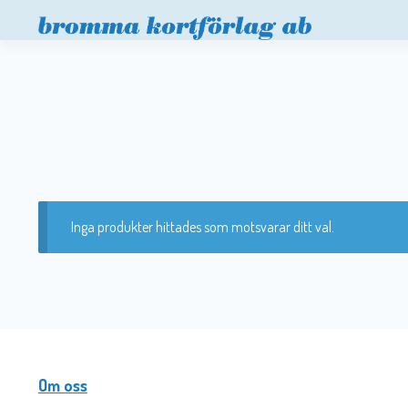
Inga produkter hittades som motsvarar ditt val.
Om oss