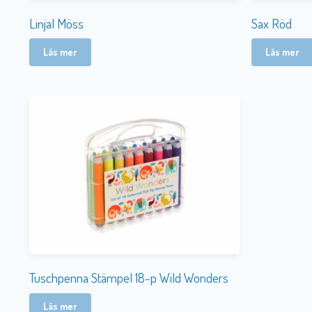
Linjal Möss
Sax Röd
Läs mer
Läs mer
Tuschpenna Stämpel 18-p Wild Wonders
Läs mer