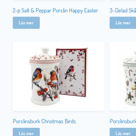
2-p Salt & Peppar Porslin Happy Easter
3-Delad Skå
Läs mer
Läs mer
Porslinsburk Christmas Birds
Porslinsbur
Läs mer
Läs mer