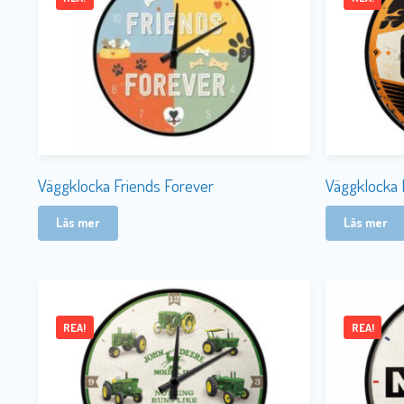
Väggklocka Friends Forever
Väggklocka 
Läs mer
Läs mer
REA!
REA!