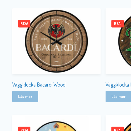
REA!
REA!
Väggklocka Bacardi Wood
Väggklocka 
Läs mer
Läs mer
REA!
REA!