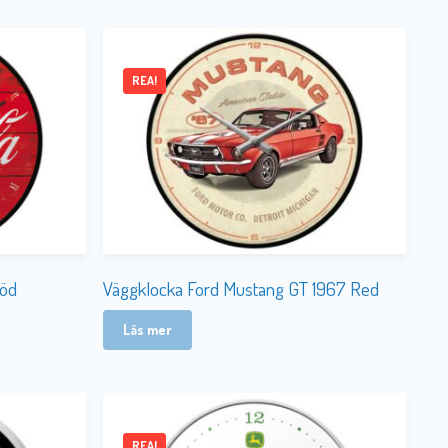
REA!
Röd
Väggklocka Ford Mustang GT 1967 Red
Läs mer
REA!