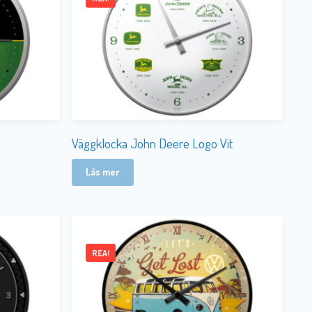
Väggklocka John Deere Logo Vit
Läs mer
REA!