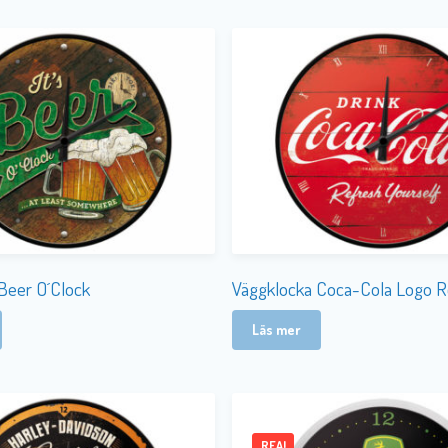
Beer O´Clock
Väggklocka Coca-Cola Logo 
Läs mer
REA!