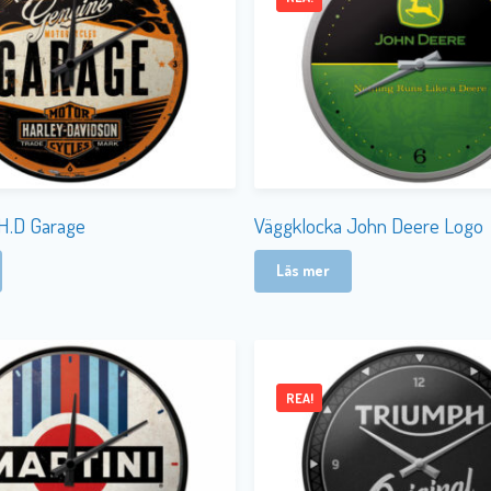
H.D Garage
Väggklocka John Deere Logo
Läs mer
REA!