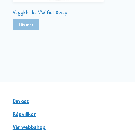
Väggklocka VW Get Away
Läs mer
Om oss
Köpvillkor
Vår webbshop