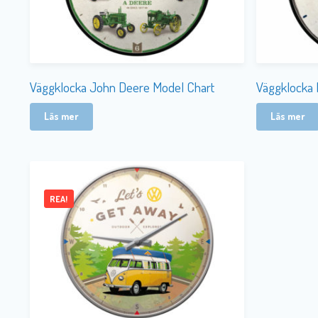
Väggklocka John Deere Model Chart
Väggklocka 
Läs mer
Läs mer
REA!