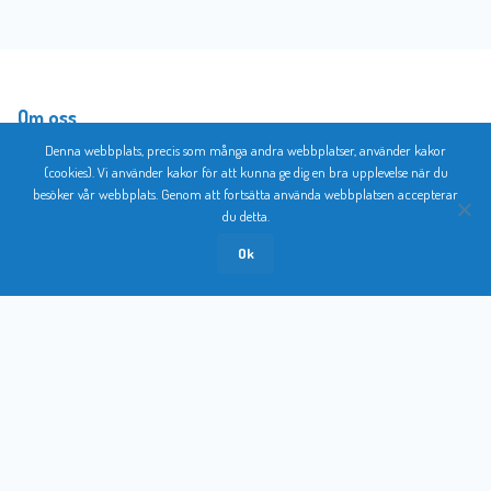
Om oss
Denna webbplats, precis som många andra webbplatser, använder kakor
Köpvillkor
(cookies). Vi använder kakor för att kunna ge dig en bra upplevelse när du
besöker vår webbplats. Genom att fortsätta använda webbplatsen accepterar
Vår
du detta.
webbshop
Följ oss på
Ok
Kontakt
Instagram
© 2026 Bromma Kortförlag