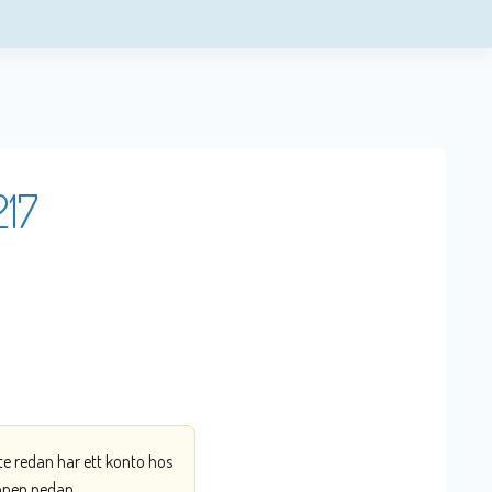
217
nte redan har ett konto hos
ppen nedan.