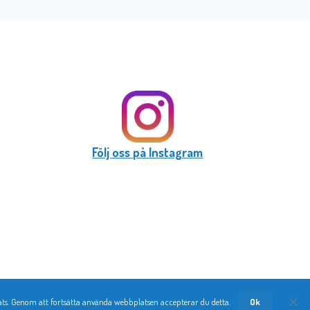
Följ oss på Instagram
ts. Genom att fortsätta använda webbplatsen accepterar du detta.
Ok