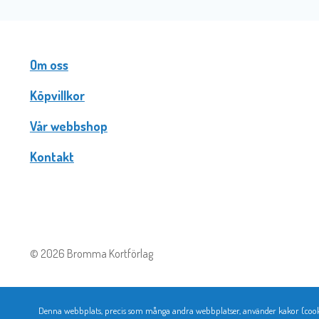
Om oss
Köpvillkor
Vår webbshop
Kontakt
© 2026 Bromma Kortförlag
Denna webbplats, precis som många andra webbplatser, använder kakor (cookie