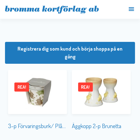
Registrera dig som kund och börja shoppa på en
gång
REA!
REA!
3-p Förvaringsburk/ Plåtkruka T & Peel Rabbit
Äggkopp 2-p Brunetta