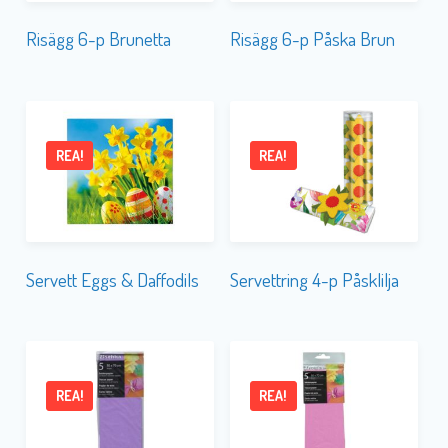
Risägg 6-p Brunetta
Risägg 6-p Påska Brun
REA!
REA!
Servett Eggs & Daffodils
Servettring 4-p Påsklilja
REA!
REA!