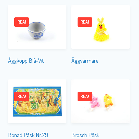
REA!
REA!
Äggkopp Blå-Vit
Äggvärmare
REA!
REA!
Bonad Påsk Nr.79
Brosch Påsk