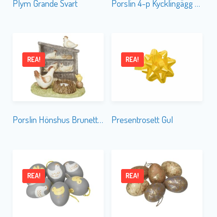
Plym Grande Svart
Porslin 4-p Kycklingägg Hänge
REA!
REA!
Porslin Hönshus Brunetta m. Ljuslykta
Presentrosett Gul
REA!
REA!