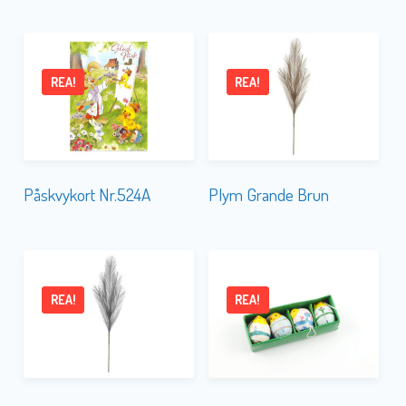
REA!
REA!
Påskvykort Nr.524A
Plym Grande Brun
REA!
REA!