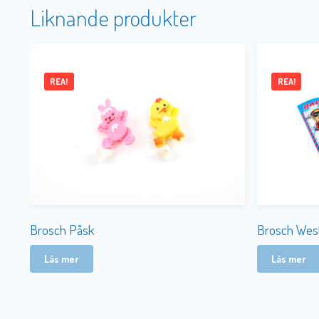
Liknande produkter
REA!
REA!
Brosch Påsk
Brosch Wes
Läs mer
Läs mer