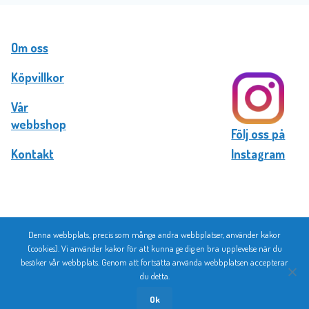
Om oss
Köpvillkor
Vår
webbshop
Följ oss på
Kontakt
Instagram
Denna webbplats, precis som många andra webbplatser, använder kakor
© 2026 Bromma Kortförlag
(cookies). Vi använder kakor för att kunna ge dig en bra upplevelse när du
besöker vår webbplats. Genom att fortsätta använda webbplatsen accepterar
du detta.
Ok