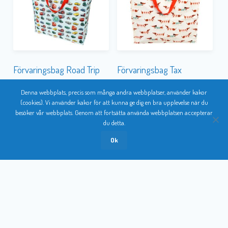
Förvaringsbag Road Trip
Förvaringsbag Tax
Denna webbplats, precis som många andra webbplatser, använder kakor
(cookies). Vi använder kakor för att kunna ge dig en bra upplevelse när du
besöker vår webbplats. Genom att fortsätta använda webbplatsen accepterar
du detta.
REA!
Ok
Förvaringsbag Top Banana
Förvaringsbag Unicorn