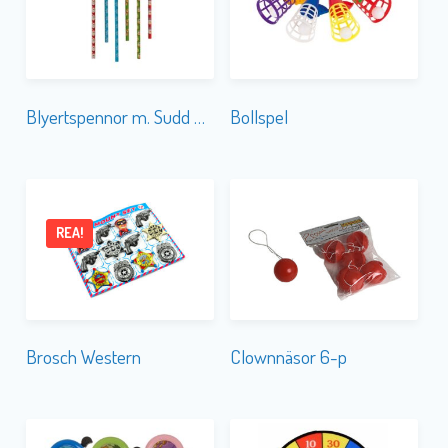
Blyertspennor m. Sudd 6-p Jul
Bollspel
REA!
Brosch Western
Clownnäsor 6-p