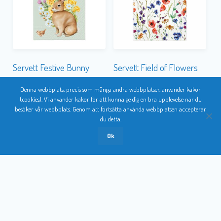
Servett Festive Bunny
Servett Field of Flowers
Denna webbplats, precis som många andra webbplatser, använder kakor
(cookies). Vi använder kakor för att kunna ge dig en bra upplevelse när du
besöker vår webbplats. Genom att fortsätta använda webbplatsen accepterar
du detta.
Ok
Servett Fika
Servett Flower Splendor