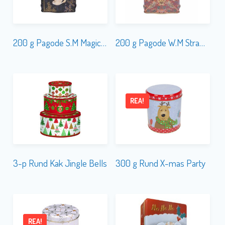
200 g Pagode S.M Magical Nightfall
200 g Pagode W.M Strawberry Thief Red
REA!
3-p Rund Kak Jingle Bells
300 g Rund X-mas Party
REA!