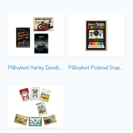
Plåtvykort Harley Davidson 3-olika
Plåtvykort Polaroid Snappy Birthday