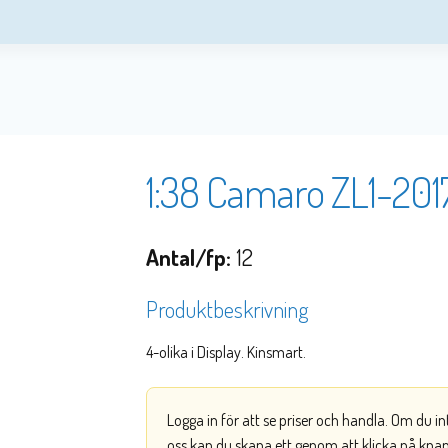
1:38 Camaro ZL1-201
Antal/fp:
12
Produktbeskrivning
4-olika i Display. Kinsmart.
Logga in för att se priser och handla. Om du i
oss kan du skapa ett genom att klicka på kna