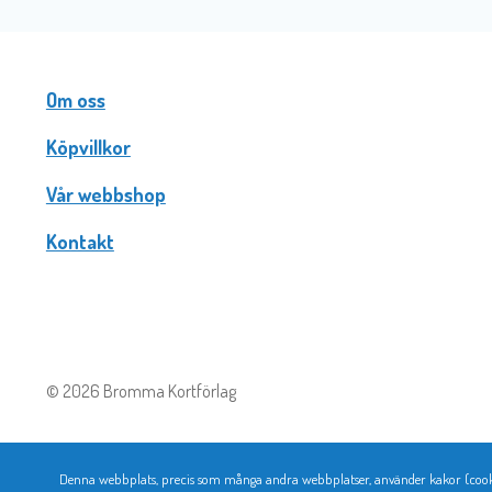
Om oss
Köpvillkor
Vår webbshop
Kontakt
© 2026 Bromma Kortförlag
Denna webbplats, precis som många andra webbplatser, använder kakor (cookie