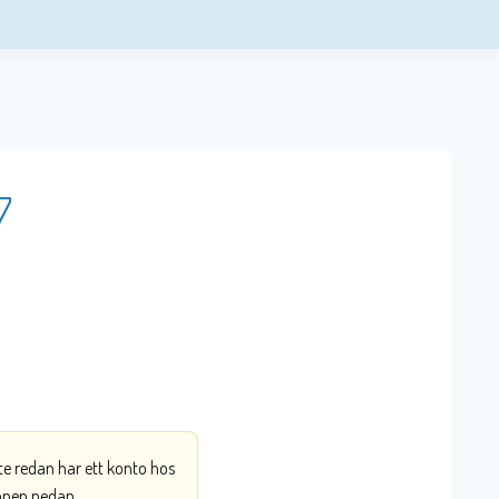
7
nte redan har ett konto hos
ppen nedan.