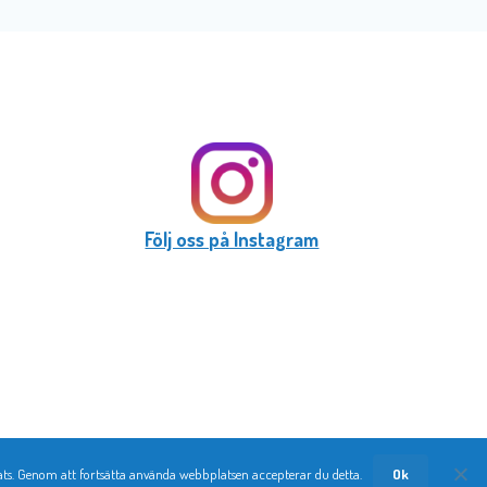
Följ oss på Instagram
ts. Genom att fortsätta använda webbplatsen accepterar du detta.
Ok