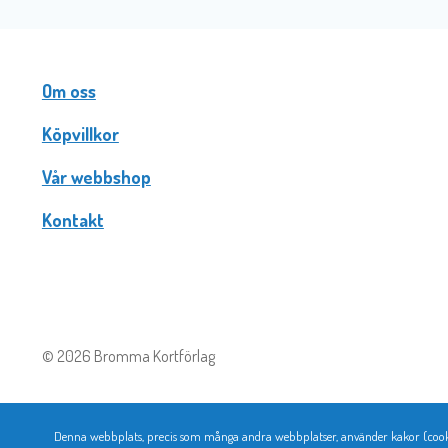
Om oss
Köpvillkor
Vår webbshop
Kontakt
© 2026 Bromma Kortförlag
Denna webbplats, precis som många andra webbplatser, använder kakor (cookie