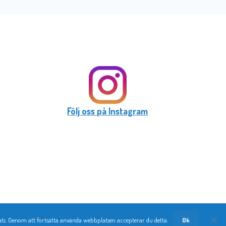
Följ oss på Instagram
ts. Genom att fortsätta använda webbplatsen accepterar du detta.
Ok