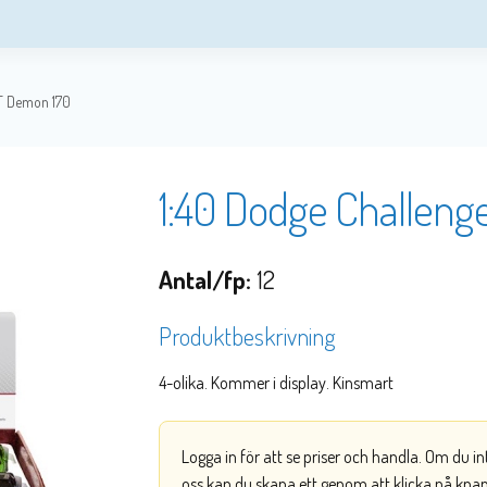
RT Demon 170
1:40 Dodge Challen
Antal/fp:
12
Produktbeskrivning
4-olika. Kommer i display. Kinsmart
Logga in för att se priser och handla. Om du i
oss kan du skapa ett genom att klicka på kna