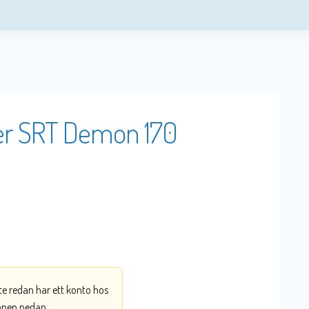
ger SRT Demon 170
nte redan har ett konto hos
ppen nedan.