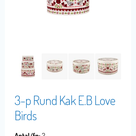
3-p Rund Kak E.B Love
Birds
Antal/fp:
2