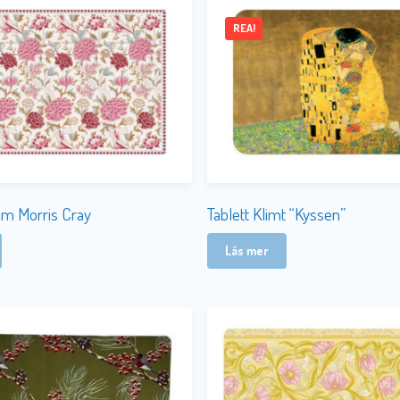
REA!
iam Morris Cray
Tablett Klimt “Kyssen”
Läs mer