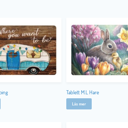
ping
Tablett M.L Hare
Läs mer