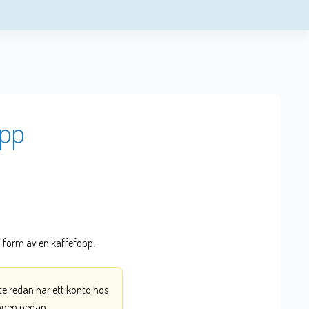
opp
i form av en kaffefopp.
nte redan har ett konto hos
ppen nedan.