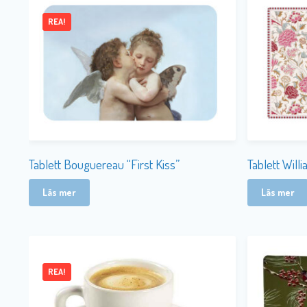
REA!
Tablett Bouguereau “First Kiss”
Tablett Will
Läs mer
Läs mer
REA!