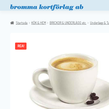
Startsida
KÖK & HEM
BRICKOR & UNDERLÄGG etc.
Underlägg & Ta
REA!