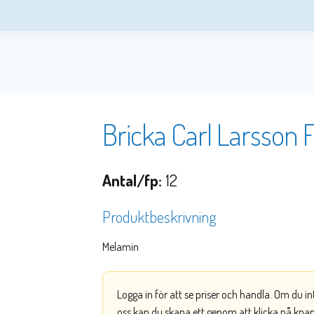
Bricka Carl Larsson F
Antal/fp:
12
Produktbeskrivning
Melamin
Logga in för att se priser och handla. Om du i
oss kan du skapa ett genom att klicka på kna