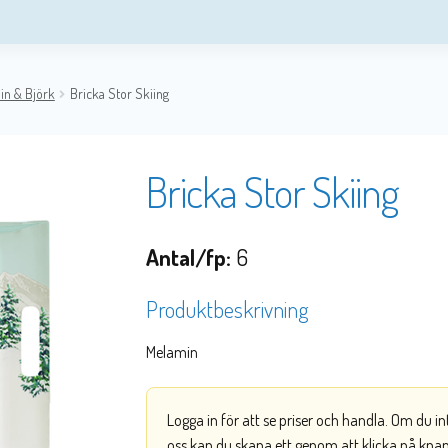
in & Björk
Bricka Stor Skiing
Bricka Stor Skiing
Antal/fp:
6
Produktbeskrivning
Melamin
Logga in för att se priser och handla. Om du i
oss kan du skapa ett genom att klicka på kna