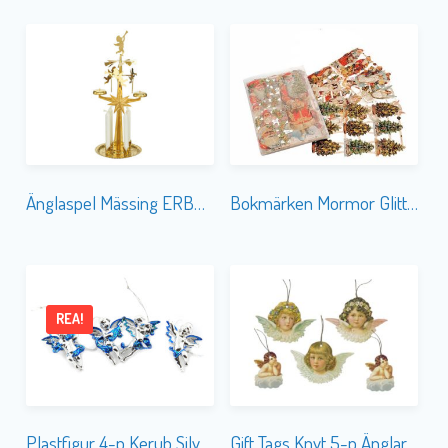
Änglaspel Mässing ERBJUDANDE
Bokmärken Mormor Glitter Jul
REA!
Plastfigur 4-p Kerub Silver
Gift Tags Knyt 5-p Änglar