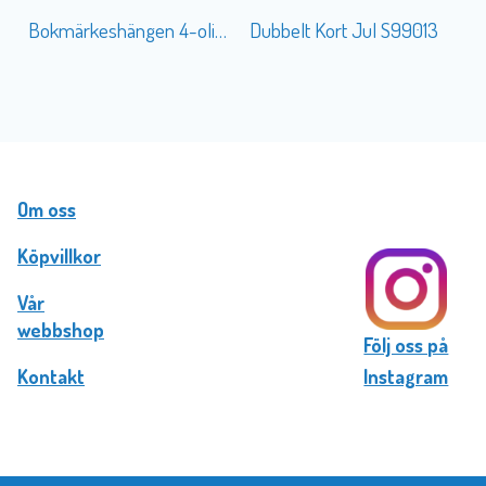
Bokmärkeshängen 4-olika Änglar
Dubbelt Kort Jul S99013
Om oss
Köpvillkor
Vår
webbshop
Följ oss på
Kontakt
Instagram