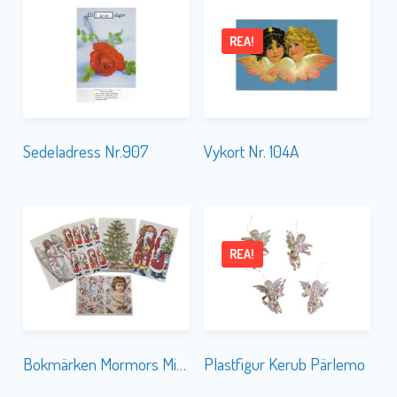
REA!
Sedeladress Nr.907
Vykort Nr. 104A
REA!
Bokmärken Mormors Mix 90-tal
Plastfigur Kerub Pärlemo