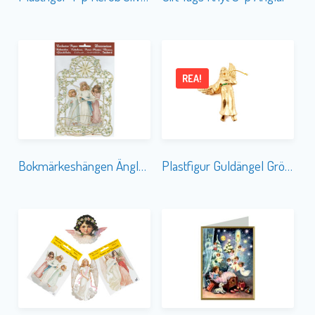
REA!
Bokmärkeshängen Änglatrio
Plastfigur Guldängel Grönt Skärp