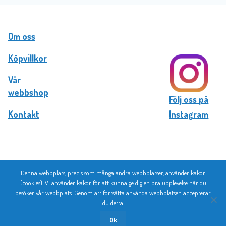
Om oss
Köpvillkor
Vår
webbshop
Följ oss på
Kontakt
Instagram
Denna webbplats, precis som många andra webbplatser, använder kakor
© 2026 Bromma Kortförlag
(cookies). Vi använder kakor för att kunna ge dig en bra upplevelse när du
besöker vår webbplats. Genom att fortsätta använda webbplatsen accepterar
du detta.
Ok