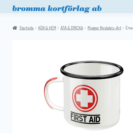
Startsida
KÖK & HEM
ÄTA & DRICKA
Muggar Nostalgic-Art
Emal