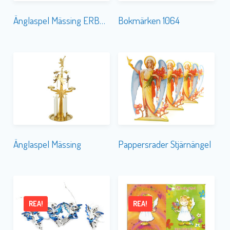
Änglaspel Mässing ERBJUDANDE
Bokmärken 1064
Änglaspel Mässing
Pappersrader Stjärnängel
REA!
REA!