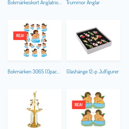
Bokmärkeskort Änglatrio 5132
Trummor Änglar
REA!
Bokmärken 3065 (Opackade utan plast)
Glashänge 12-p Julfigurer
REA!