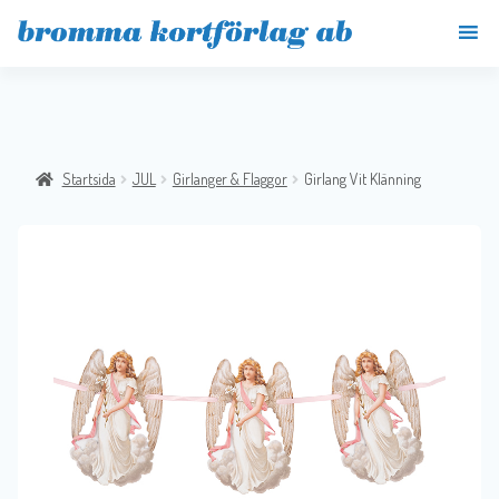
Startsida
JUL
Girlanger & Flaggor
Girlang Vit Klänning