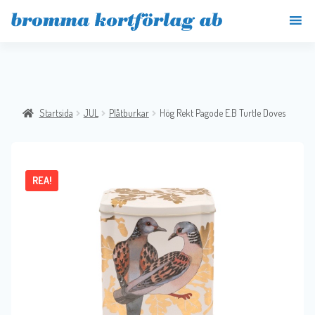
Startsida
JUL
Plåtburkar
Hög Rekt Pagode E.B Turtle Doves
REA!