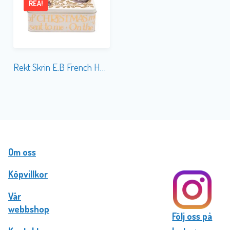
REA!
Rekt Skrin E.B French Hens
Om oss
Köpvillkor
Vår
webbshop
Följ oss på