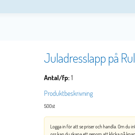
Juladresslapp på Rul
Antal/fp:
1
Produktbeskrivning
500st
Logga in för att se priser och handla. Om du i
oss kan du skapa ett genom att klicka på kna