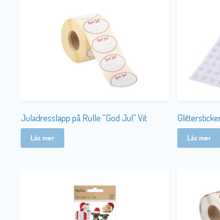
Juladresslapp på Rulle “God Jul” Vit
Glittersticke
Läs mer
Läs mer