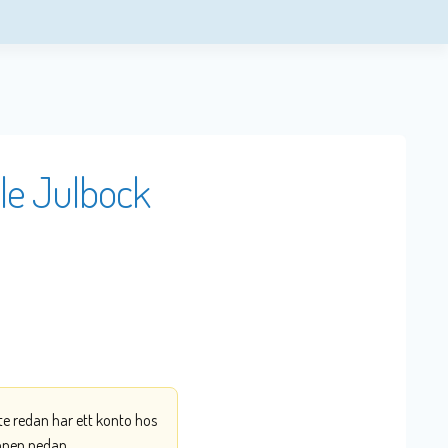
le Julbock
nte redan har ett konto hos
ppen nedan.