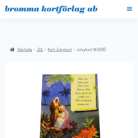
Startsida
JUL
Kort Julvykort
Julvykort Nr.109D