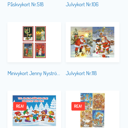
Påskvykort Nr.518
Julvykort Nr.106
Minivykort Jenny Nyström Nr.156
Julvykort Nr.118
REA!
REA!