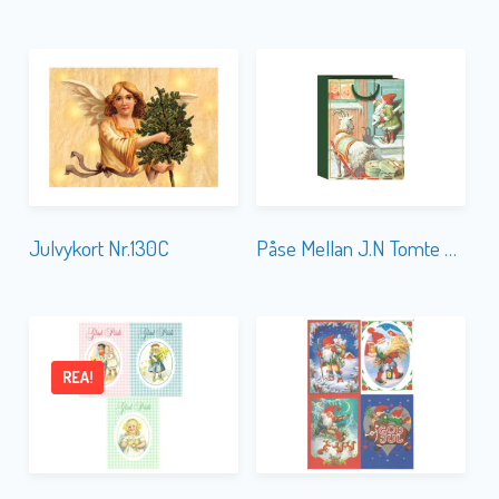
Julvykort Nr.130C
Påse Mellan J.N Tomte Bock
REA!