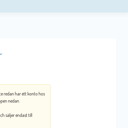
r
nte redan har ett konto hos
ppen nedan.
 säljer endast till