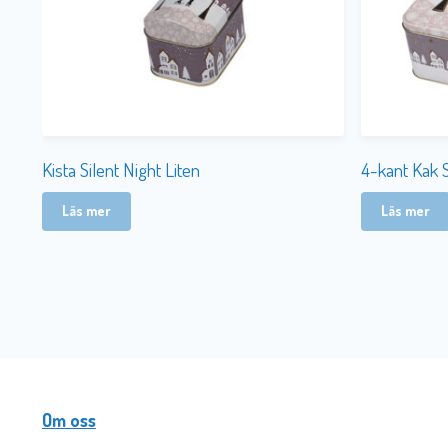
Kista Silent Night Liten
4-kant Kak S
Läs mer
Läs mer
Om oss