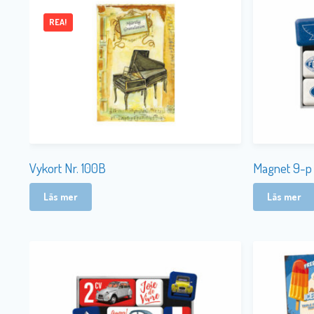
REA!
Vykort Nr. 100B
Magnet 9-p 
Läs mer
Läs mer