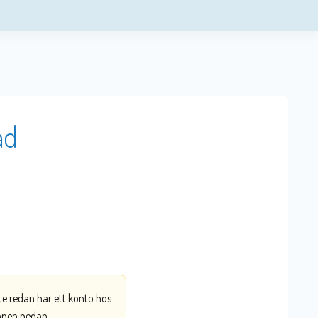
ad
nte redan har ett konto hos
ppen nedan.