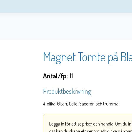
Magnet Tomte på Bl
Antal/fp:
11
Produktbeskrivning
4-olika. Gitarr, Cello, Saxofon och trumma.
Logga in för att se priser och handla. Om du i
oss kan du skapa ett genom att klicka på kna