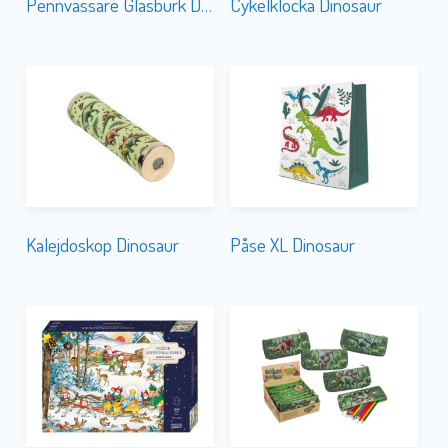
Pennvässare Glasburk Dinosaur
Cykelklocka Dinosaur
Kalejdoskop Dinosaur
Påse XL Dinosaur