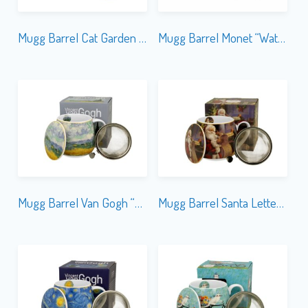
Mugg Barrel Cat Garden Felines m.Tesil
Mugg Barrel Monet “Water Lilies” m. Tesil
Mugg Barrel Van Gogh “Wheat Field” m. Tesil
Mugg Barrel Santa Letter m. Tesil