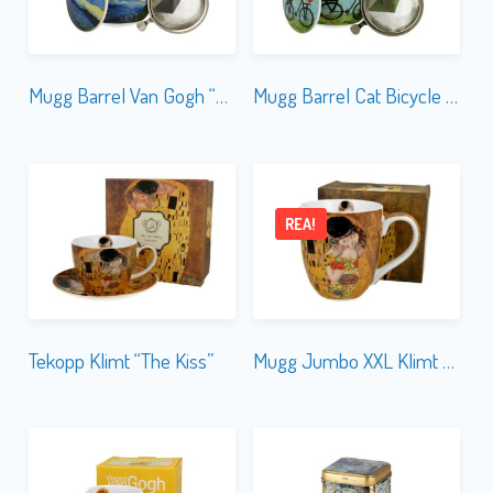
Mugg Barrel Van Gogh “Starry Night” m.Tesil
Mugg Barrel Cat Bicycle m.Tesil
REA!
Tekopp Klimt “The Kiss”
Mugg Jumbo XXL Klimt “The Kiss” OBS! Skadad Presentbox