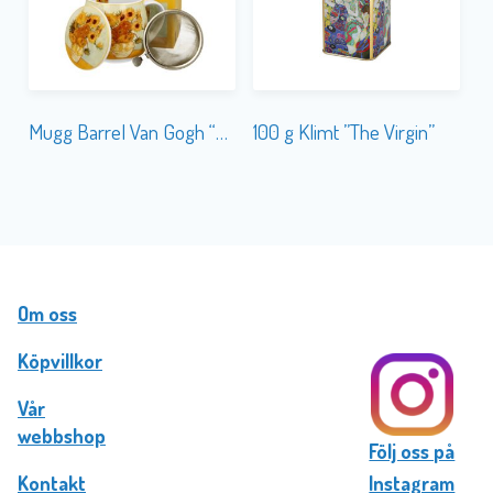
Mugg Barrel Van Gogh “Sunflowers” m. Tesil
100 g Klimt ”The Virgin”
Om oss
Köpvillkor
Vår
webbshop
Följ oss på
Kontakt
Instagram