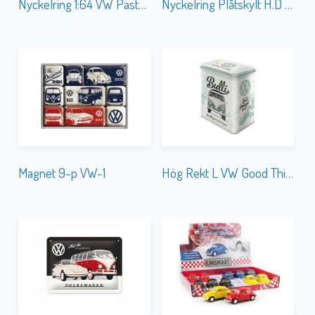
Nyckelring 1:64 VW Pastell Ivory Door-67
Nyckelring Plåtskylt H.D Garage
Magnet 9-p VW-1
Hög Rekt L VW Good Things