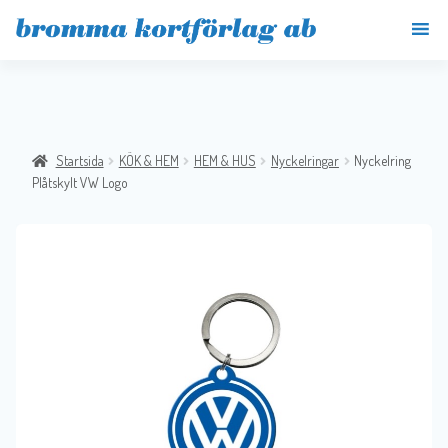
Startsida
KÖK & HEM
HEM & HUS
Nyckelringar
Nyckelring
Plåtskylt VW Logo