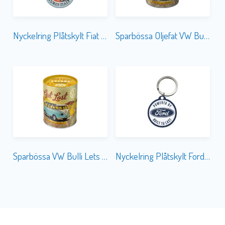
Nyckelring Plåtskylt Fiat 500 Turin Italy
Sparbössa Oljefat VW Bulli Lets Get Lost
Sparbössa VW Bulli Lets Get Lost
Nyckelring Plåtskylt Ford Logo