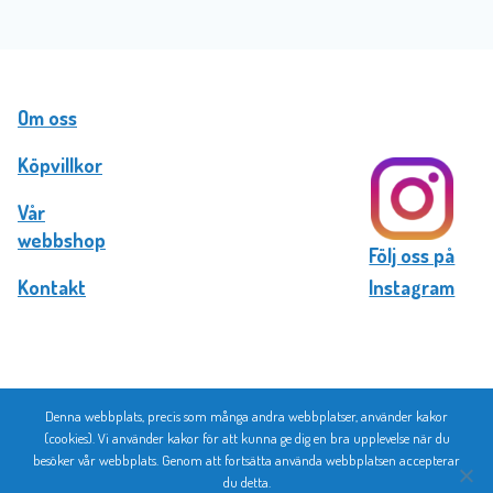
Om oss
Köpvillkor
Vår
webbshop
Följ oss på
Kontakt
Instagram
Denna webbplats, precis som många andra webbplatser, använder kakor
© 2026 Bromma Kortförlag
(cookies). Vi använder kakor för att kunna ge dig en bra upplevelse när du
besöker vår webbplats. Genom att fortsätta använda webbplatsen accepterar
du detta.