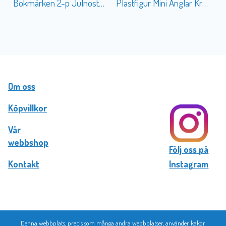
Bokmärken 2-p Julnostalgi
Plastfigur Mini Änglar Krans
Om oss
Köpvillkor
Vår
webbshop
Följ oss på
Kontakt
Instagram
Denna webbplats, precis som många andra webbplatser, använder kakor