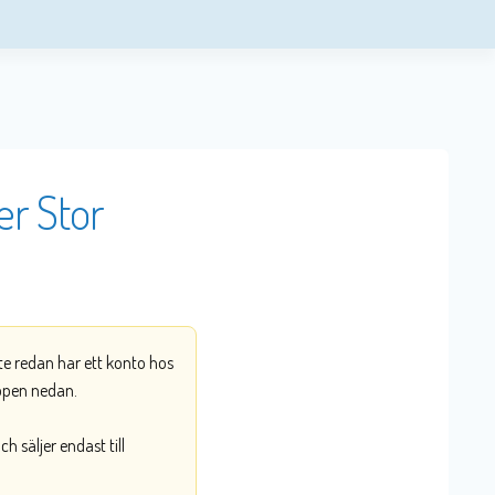
er Stor
nte redan har ett konto hos
ppen nedan.
 säljer endast till