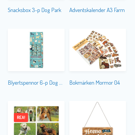
Snacksbox 3-p Dog Park
Adventskalender A3 Farm
Blyertspennor 6-p Dog Show
Bokmärken Mormor 04
REA!