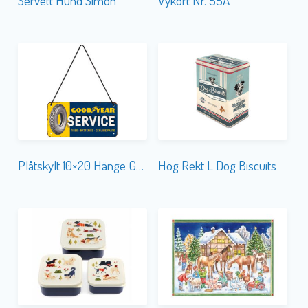
Servett Hund Simon
Vykort Nr. 55A
Plåtskylt 10×20 Hänge Goodyear Service
Hög Rekt L Dog Biscuits