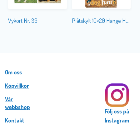
Plåtskylt 10×20 Hänge Home Dog Hair
Vykort Nr. 39
Om oss
Köpvillkor
Vår
webbshop
Följ oss på
Kontakt
Instagram