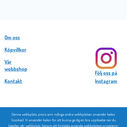
Om oss
Köpvillkor
Vår
webbshop
Följ oss på
Kontakt
Instagram
Denna webbplats, precis som många andra webbplatser, använder kakor
© 2026 Bromma Kortförlag
(cookies). Vi använder kakor för att kunna ge dig en bra upplevelse när du
besöker vår webbplats. Genom att fortsätta använda webbplatsen accepterar