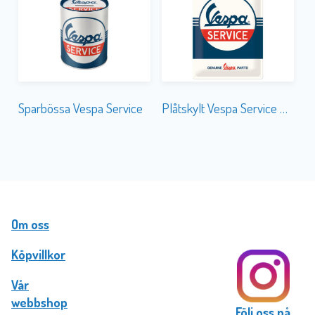
Sparbössa Vespa Service
Plåtskylt Vespa Service 30×40
Om oss
Köpvillkor
Vår
webbshop
Följ oss på