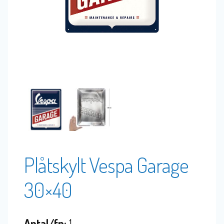
Plåtskylt Vespa Garage
30×40
Antal/fp:
1