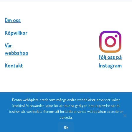
Om oss
Köpvillkor
Vår
webbshop
Följ oss på
Kontakt
Instagram
Denna webbplats, precis som många andra webbplatser, använder kakor
© 2026 Bromma Kortförlag
(cookies). Vi använder kakor för att kunna ge dig en bra upplevelse när du
besöker vår webbplats. Genom att fortsätta använda webbplatsen accepterar
du detta.
Ok