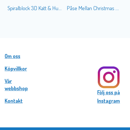
Spiralblock 3D Katt & Hund
Påse Mellan Christmas Puppies
Om oss
Köpvillkor
Vår
webbshop
Följ oss på
Kontakt
Instagram