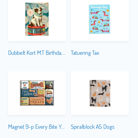
Dubbelt Kort M.T Birthday HB157
Tatuering Tax
Magnet 9-p Every Bite You Take
Spiralblock A5 Dogs