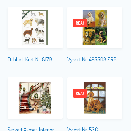
REA!
Dubbelt Kort Nr. 817B
Vykort Nr. 495508 ERBJUDANDE
REA!
Servett X-mas Interior
Vykort Nr. 53C