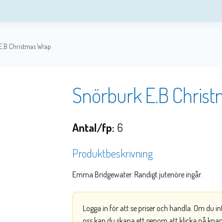
E.B Christmas Wrap
Snörburk E.B Chris
Antal/fp:
6
Produktbeskrivning
Emma Bridgewater. Randigt jutenöre ingår.
Logga in för att se priser och handla. Om du i
oss kan du skapa ett genom att klicka på kna