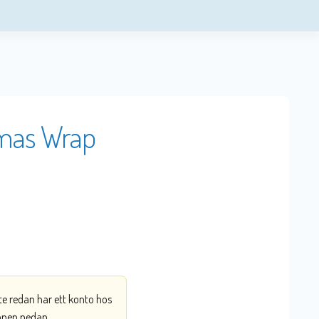
tmas Wrap
nte redan har ett konto hos
ppen nedan.