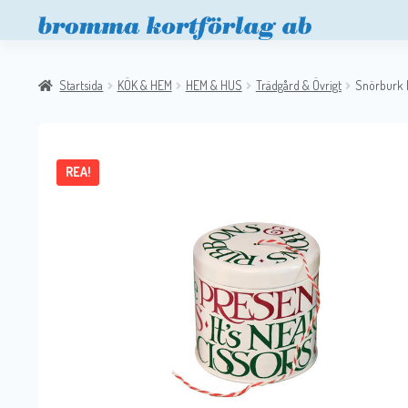
Startsida
KÖK & HEM
HEM & HUS
Trädgård & Övrigt
Snörburk 
REA!