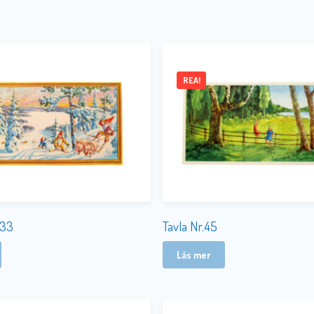
REA!
.33
Tavla Nr.45
Läs mer