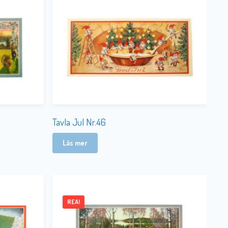
Tavla Jul Nr.46
Läs mer
REA!