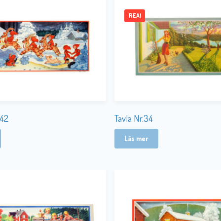
REA!
.42
Tavla Nr.34
Läs mer