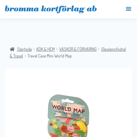
Startsida
KÖK & HEM
VÄSKOR & FÖRVARING
Glasögonfodral
& Travel
Travel Case Mini World Map