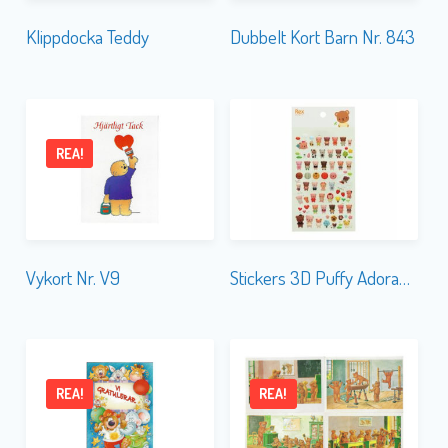
Klippdocka Teddy
Dubbelt Kort Barn Nr. 843
REA!
Vykort Nr. V9
Stickers 3D Puffy Adorable Bears
REA!
REA!