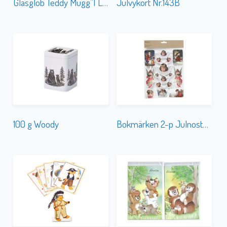
Glasglob Teddy Mugg”I Love U”
Julvykort Nr.143B
100 g Woody
Bokmärken 2-p Julnostalgi