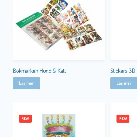
Bokmärken Hund & Katt
Stickers 3D 
Läs mer
Läs mer
REA!
REA!