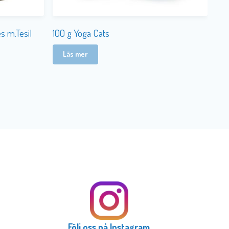
s m.Tesil
100 g Yoga Cats
Läs mer
Följ oss på Instagram