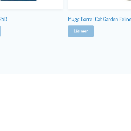
V24B
Mugg Barrel Cat Garden Feline
Läs mer