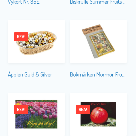
Vykort Nr. 85E
Diskrulle Summer Fruits 57 cm H25641
REA!
Äpplen Guld & Silver
Bokmärken Mormor Frukter
REA!
REA!