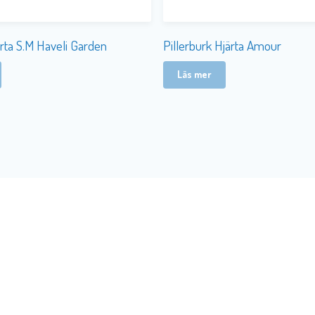
rta S.M Haveli Garden
Pillerburk Hjärta Amour
Läs mer