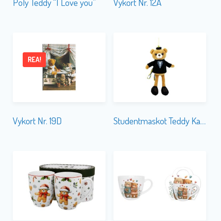
Poly Teddy “I Love you”
Vykort Nr. 12A
REA!
Vykort Nr. 19D
Studentmaskot Teddy Kavaj