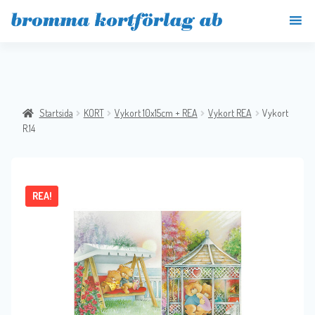
Startsida
KORT
Vykort 10x15cm + REA
Vykort REA
Vykort
R.14
REA!