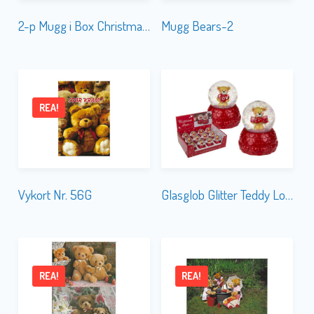
2-p Mugg i Box Christmas Cuties Bear
Mugg Bears-2
REA!
Vykort Nr. 56G
Glasglob Glitter Teddy Love
REA!
REA!