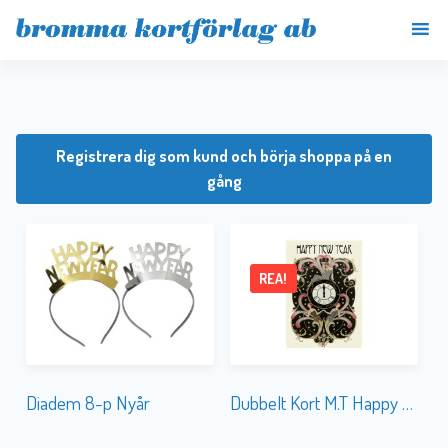
Registrera dig som kund och börja shoppa på en
gång
REA!
Diadem 8-p Nyår
Dubbelt Kort M.T Happy New Year WT029 Glitter