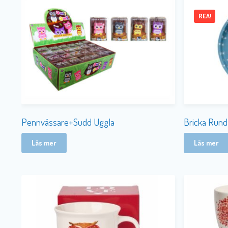
REA!
Pennvässare+Sudd Uggla
Bricka Rund
Läs mer
Läs mer