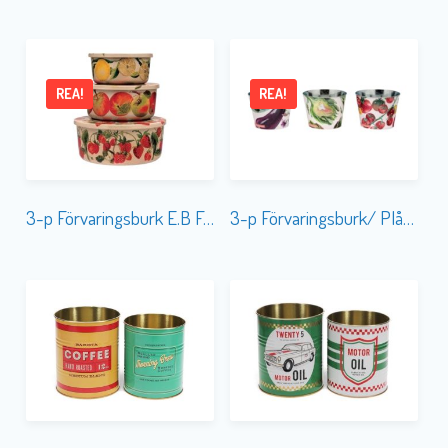
REA!
REA!
3-p Förvaringsburk E.B Fruits (Fiber Husk)
3-p Förvaringsburk/ Plåtkruka E.B Vegetable Garden