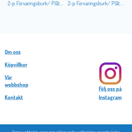
2-p Förvaringsburk/ Plåtkruka Vintage Coffee
2-p Förvaringsburk/ Plåtkruka Motor Oil
Om oss
Köpvillkor
Vår
webbshop
Följ oss på
Kontakt
Instagram
Denna webbplats, precis som många andra webbplatser, använder kakor