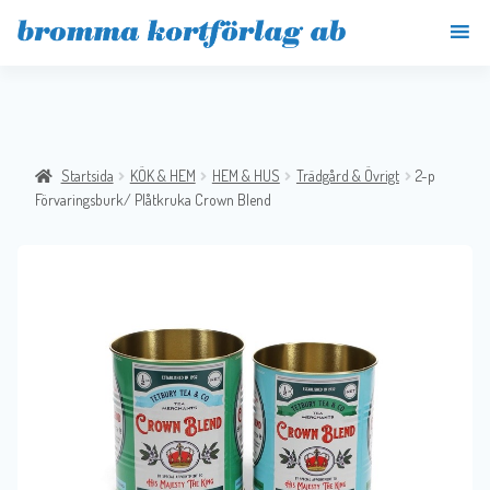
Startsida
KÖK & HEM
HEM & HUS
Trädgård & Övrigt
2-p
Förvaringsburk/ Plåtkruka Crown Blend